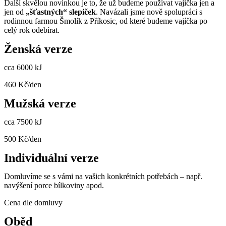
Další skvělou novinkou je to, že už budeme používat vajíčka jen a
jen od
„šťastných“ slepiček
. Navázali jsme nově spolupráci s
rodinnou farmou Šmolík z Příkosic, od které budeme vajíčka po
celý rok odebírat.
Ženská verze
cca 6000 kJ
460 Kč/den
Mužská verze
cca 7500 kJ
500 Kč/den
Individuální verze
Domluvíme se s vámi na vašich konkrétních potřebách – např.
navýšení porce bílkoviny apod.
Cena dle domluvy
Oběd