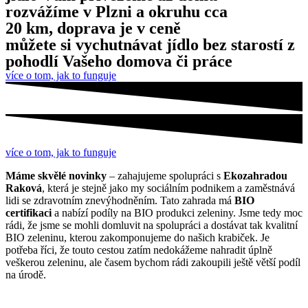
rozvážíme v Plzni a okruhu cca
20 km, doprava je v ceně
můžete si vychutnávat jídlo bez starostí z
pohodlí Vašeho domova či práce
více o tom, jak to funguje
více o tom, jak to funguje
Máme skvělé novinky
– zahajujeme spolupráci s
Ekozahradou
Raková
, která je stejně jako my sociálním podnikem a zaměstnává
lidi se zdravotním znevýhodněním. Tato zahrada má
BIO
certifikaci
a nabízí podíly na BIO produkci zeleniny. Jsme tedy moc
rádi, že jsme se mohli domluvit na spolupráci a dostávat tak kvalitní
BIO zeleninu, kterou zakomponujeme do našich krabiček. Je
potřeba říci, že touto cestou zatím nedokážeme nahradit úplně
veškerou zeleninu, ale časem bychom rádi zakoupili ještě větší podíl
na úrodě.