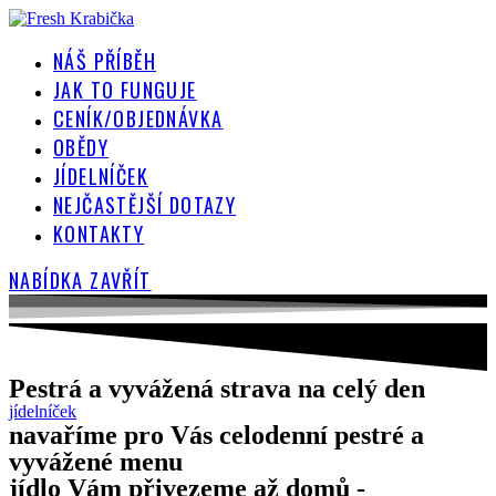
Přejít
k
NÁŠ PŘÍBĚH
obsahu
JAK TO FUNGUJE
CENÍK/OBJEDNÁVKA
OBĚDY
JÍDELNÍČEK
NEJČASTĚJŠÍ DOTAZY
KONTAKTY
NABÍDKA
ZAVŘÍT
Pestrá a vyvážená strava na celý den
jídelníček
navaříme pro Vás celodenní pestré a
vyvážené menu
jídlo Vám přivezeme až domů -