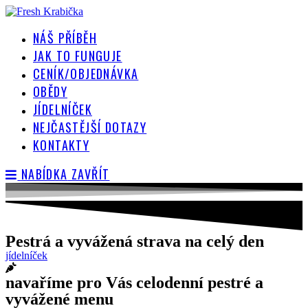
Přejít
k
NÁŠ PŘÍBĚH
obsahu
JAK TO FUNGUJE
CENÍK/OBJEDNÁVKA
OBĚDY
JÍDELNÍČEK
NEJČASTĚJŠÍ DOTAZY
KONTAKTY
NABÍDKA
ZAVŘÍT
Pestrá a vyvážená strava na celý den
jídelníček
navaříme pro Vás celodenní pestré a
vyvážené menu