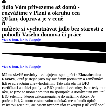
jídlo Vám přivezeme až domů -
rozvážíme v Plzni a okruhu cca
20 km, doprava je v ceně
můžete si vychutnávat jídlo bez starostí z
pohodlí Vašeho domova či práce
více o tom, jak to funguje
více o tom, jak to funguje
Máme skvělé novinky
– zahajujeme spolupráci s
Ekozahradou
Raková
, která je stejně jako my sociálním podnikem a zaměstnává
lidi se zdravotním znevýhodněním. Tato zahrada má
BIO
certifikaci
a nabízí podíly na BIO produkci zeleniny. Jsme tedy moc
rádi, že jsme se mohli domluvit na spolupráci a dostávat tak kvalitní
BIO zeleninu, kterou zakomponujeme do našich krabiček. Je
potřeba říci, že touto cestou zatím nedokážeme nahradit úplně
veškerou zeleninu, ale časem bychom rádi zakoupili ještě větší podíl