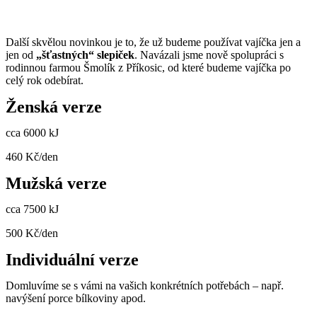
Další skvělou novinkou je to, že už budeme používat vajíčka jen a
jen od
„šťastných“ slepiček
. Navázali jsme nově spolupráci s
rodinnou farmou Šmolík z Příkosic, od které budeme vajíčka po
celý rok odebírat.
Ženská verze
cca 6000 kJ
460 Kč/den
Mužská verze
cca 7500 kJ
500 Kč/den
Individuální verze
Domluvíme se s vámi na vašich konkrétních potřebách – např.
navýšení porce bílkoviny apod.