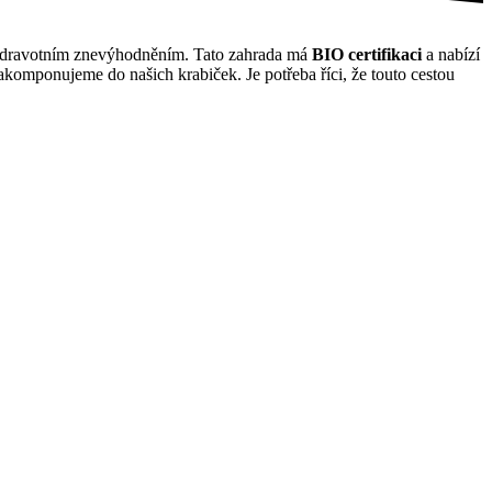
se zdravotním znevýhodněním. Tato zahrada má
BIO certifikaci
a nabízí
akomponujeme do našich krabiček. Je potřeba říci, že touto cestou