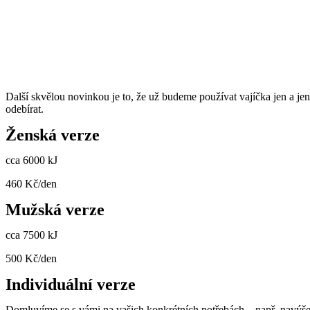
Další skvělou novinkou je to, že už budeme používat vajíčka jen a je
odebírat.
Ženská verze
cca 6000 kJ
460 Kč/den
Mužská verze
cca 7500 kJ
500 Kč/den
Individuální verze
Domluvíme se s vámi na vašich konkrétních potřebách – např. navýše