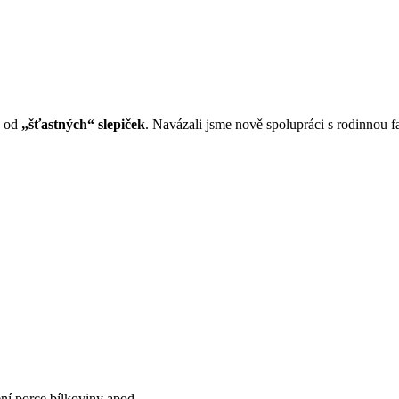
n od
„šťastných“ slepiček
. Navázali jsme nově spolupráci s rodinnou f
ní porce bílkoviny apod.