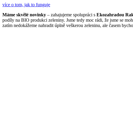
více o tom, jak to funguje
Máme skvělé novinky
– zahajujeme spolupráci s
Ekozahradou Ra
podíly na BIO produkci zeleniny. Jsme tedy moc rádi, že jsme se mohl
zatím nedokážeme nahradit úplně veškerou zeleninu, ale časem bychom 