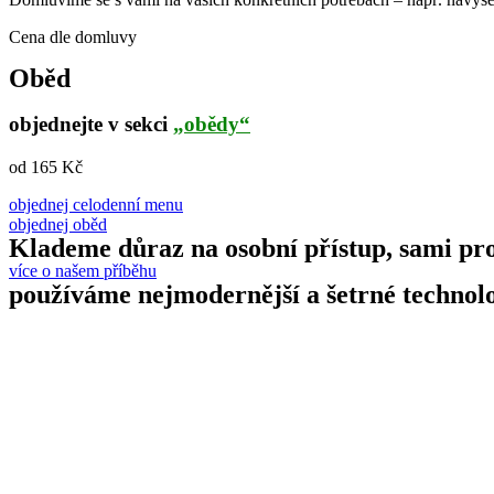
Cena dle domluvy
Oběd
objednejte v sekci
„obědy“
od 165 Kč
objednej celodenní menu
objednej oběd
Klademe důraz na osobní přístup, sami pro
více o našem příběhu
používáme nejmodernější a šetrné technol