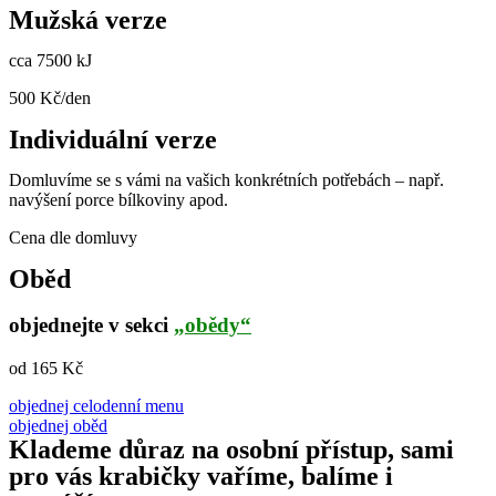
Mužská verze
cca 7500 kJ
500 Kč/den
Individuální verze
Domluvíme se s vámi na vašich konkrétních potřebách – např.
navýšení porce bílkoviny apod.
Cena dle domluvy
Oběd
objednejte v sekci
„obědy“
od 165 Kč
objednej celodenní menu
objednej oběd
Klademe důraz na osobní přístup, sami
pro vás krabičky vaříme, balíme i