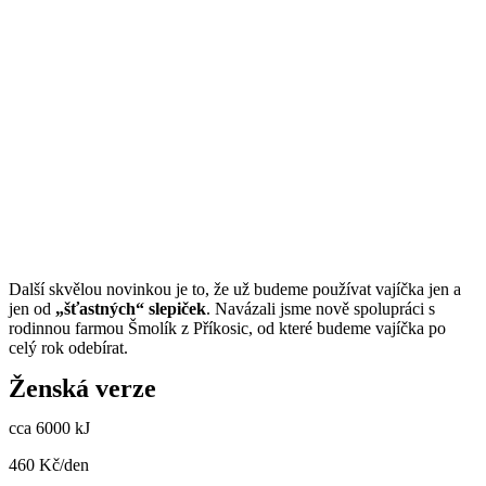
Další skvělou novinkou je to, že už budeme používat vajíčka jen a
jen od
„šťastných“ slepiček
. Navázali jsme nově spolupráci s
rodinnou farmou Šmolík z Příkosic, od které budeme vajíčka po
celý rok odebírat.
Ženská verze
cca 6000 kJ
460 Kč/den