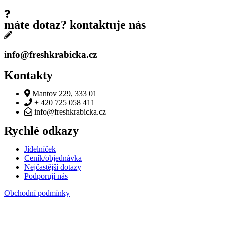
máte dotaz? kontaktuje nás
info@freshkrabicka.cz
Kontakty
Mantov 229, 333 01
+ 420 725 058 411
info@freshkrabicka.cz
Rychlé odkazy
Jídelníček
Ceník/objednávka
Nejčastější dotazy
Podporují nás
Obchodní podmínky