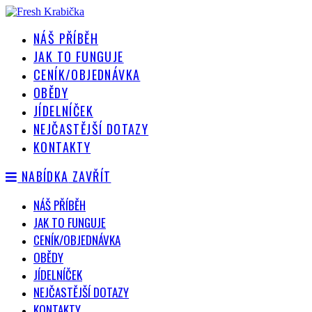
Přejít
k
NÁŠ PŘÍBĚH
obsahu
JAK TO FUNGUJE
CENÍK/OBJEDNÁVKA
OBĚDY
JÍDELNÍČEK
NEJČASTĚJŠÍ DOTAZY
KONTAKTY
NABÍDKA
ZAVŘÍT
NÁŠ PŘÍBĚH
JAK TO FUNGUJE
CENÍK/OBJEDNÁVKA
OBĚDY
JÍDELNÍČEK
NEJČASTĚJŠÍ DOTAZY
KONTAKTY