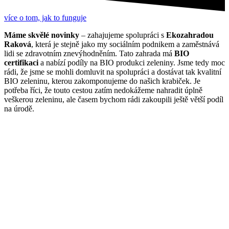
více o tom, jak to funguje
Máme skvělé novinky
– zahajujeme spolupráci s
Ekozahradou
Raková
, která je stejně jako my sociálním podnikem a zaměstnává
lidi se zdravotním znevýhodněním. Tato zahrada má
BIO
certifikaci
a nabízí podíly na BIO produkci zeleniny. Jsme tedy moc
rádi, že jsme se mohli domluvit na spolupráci a dostávat tak kvalitní
BIO zeleninu, kterou zakomponujeme do našich krabiček. Je
potřeba říci, že touto cestou zatím nedokážeme nahradit úplně
veškerou zeleninu, ale časem bychom rádi zakoupili ještě větší podíl
na úrodě.