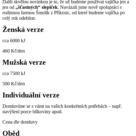
Další skvělou novinkou je to, že už budeme používat vajíčka jen a
jen od
„šťastných“ slepiček
. Navázali jsme nově spolupráci s
rodinnou farmou Šmolík z Příkosic, od které budeme vajíčka po
celý rok odebírat.
Ženská verze
cca 6000 kJ
460 Kč/den
Mužská verze
cca 7500 kJ
500 Kč/den
Individuální verze
Domluvíme se s vámi na vašich konkrétních potřebách – např.
navýšení porce bílkoviny apod.
Cena dle domluvy
Oběd