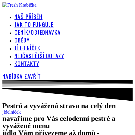
Přejít
k
NÁŠ PŘÍBĚH
obsahu
JAK TO FUNGUJE
CENÍK/OBJEDNÁVKA
OBĚDY
JÍDELNÍČEK
NEJČASTĚJŠÍ DOTAZY
KONTAKTY
NABÍDKA
ZAVŘÍT
Pestrá a vyvážená strava na celý den
jídelníček
navaříme pro Vás celodenní pestré a
vyvážené menu
jídlo Vám přivezeme až domů -