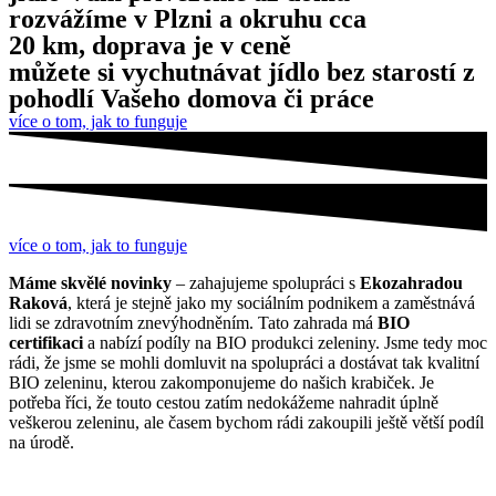
rozvážíme v Plzni a okruhu cca
20 km, doprava je v ceně
můžete si vychutnávat jídlo bez starostí z
pohodlí Vašeho domova či práce
více o tom, jak to funguje
více o tom, jak to funguje
Máme skvělé novinky
– zahajujeme spolupráci s
Ekozahradou
Raková
, která je stejně jako my sociálním podnikem a zaměstnává
lidi se zdravotním znevýhodněním. Tato zahrada má
BIO
certifikaci
a nabízí podíly na BIO produkci zeleniny. Jsme tedy moc
rádi, že jsme se mohli domluvit na spolupráci a dostávat tak kvalitní
BIO zeleninu, kterou zakomponujeme do našich krabiček. Je
potřeba říci, že touto cestou zatím nedokážeme nahradit úplně
veškerou zeleninu, ale časem bychom rádi zakoupili ještě větší podíl
na úrodě.