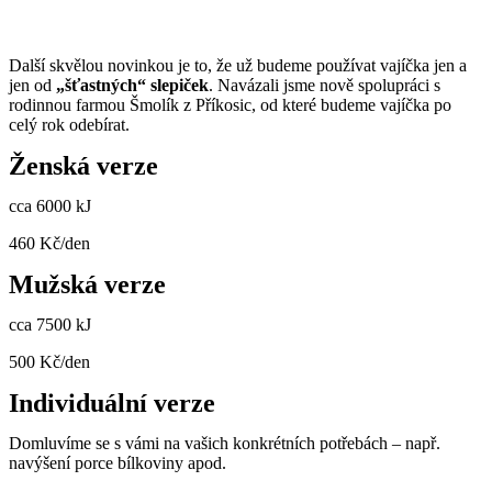
Další skvělou novinkou je to, že už budeme používat vajíčka jen a
jen od
„šťastných“ slepiček
. Navázali jsme nově spolupráci s
rodinnou farmou Šmolík z Příkosic, od které budeme vajíčka po
celý rok odebírat.
Ženská verze
cca 6000 kJ
460 Kč/den
Mužská verze
cca 7500 kJ
500 Kč/den
Individuální verze
Domluvíme se s vámi na vašich konkrétních potřebách – např.
navýšení porce bílkoviny apod.