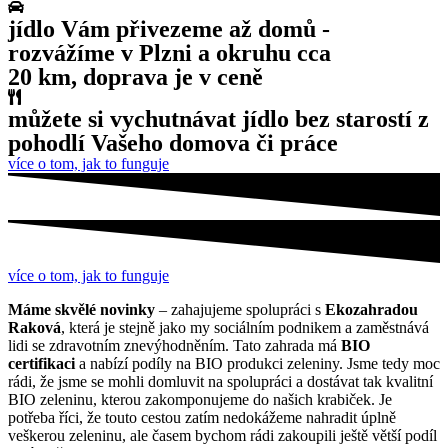
jídlo Vám přivezeme až domů -
rozvážíme v Plzni a okruhu cca
20 km, doprava je v ceně
můžete si vychutnávat jídlo bez starostí z
pohodlí Vašeho domova či práce
více o tom, jak to funguje
více o tom, jak to funguje
Máme skvělé novinky
– zahajujeme spolupráci s
Ekozahradou
Raková
, která je stejně jako my sociálním podnikem a zaměstnává
lidi se zdravotním znevýhodněním. Tato zahrada má
BIO
certifikaci
a nabízí podíly na BIO produkci zeleniny. Jsme tedy moc
rádi, že jsme se mohli domluvit na spolupráci a dostávat tak kvalitní
BIO zeleninu, kterou zakomponujeme do našich krabiček. Je
potřeba říci, že touto cestou zatím nedokážeme nahradit úplně
veškerou zeleninu, ale časem bychom rádi zakoupili ještě větší podíl