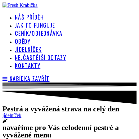
Přejít
k
NÁŠ PŘÍBĚH
obsahu
JAK TO FUNGUJE
CENÍK/OBJEDNÁVKA
OBĚDY
JÍDELNÍČEK
NEJČASTĚJŠÍ DOTAZY
KONTAKTY
NABÍDKA
ZAVŘÍT
Pestrá a vyvážená strava na celý den
jídelníček
navaříme pro Vás celodenní pestré a
vyvážené menu