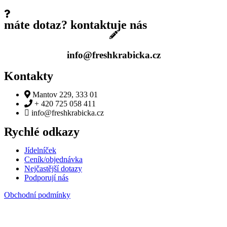
máte dotaz? kontaktuje nás
info@freshkrabicka.cz
Kontakty
Mantov 229, 333 01
+ 420 725 058 411
info@freshkrabicka.cz
Rychlé odkazy
Jídelníček
Ceník/objednávka
Nejčastější dotazy
Podporují nás
Obchodní podmínky