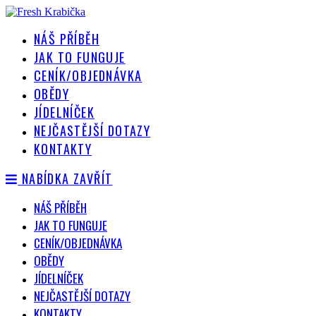
Přejít
k
NÁŠ PŘÍBĚH
obsahu
JAK TO FUNGUJE
CENÍK/OBJEDNÁVKA
OBĚDY
JÍDELNÍČEK
NEJČASTĚJŠÍ DOTAZY
KONTAKTY
NABÍDKA
ZAVŘÍT
NÁŠ PŘÍBĚH
JAK TO FUNGUJE
CENÍK/OBJEDNÁVKA
OBĚDY
JÍDELNÍČEK
NEJČASTĚJŠÍ DOTAZY
KONTAKTY