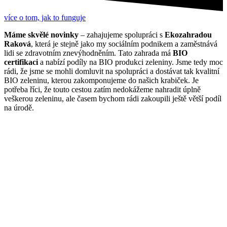
více o tom, jak to funguje
Máme skvělé novinky
– zahajujeme spolupráci s
Ekozahradou
Raková
, která je stejně jako my sociálním podnikem a zaměstnává
lidi se zdravotním znevýhodněním. Tato zahrada má
BIO
certifikaci
a nabízí podíly na BIO produkci zeleniny. Jsme tedy moc
rádi, že jsme se mohli domluvit na spolupráci a dostávat tak kvalitní
BIO zeleninu, kterou zakomponujeme do našich krabiček. Je
potřeba říci, že touto cestou zatím nedokážeme nahradit úplně
veškerou zeleninu, ale časem bychom rádi zakoupili ještě větší podíl
na úrodě.