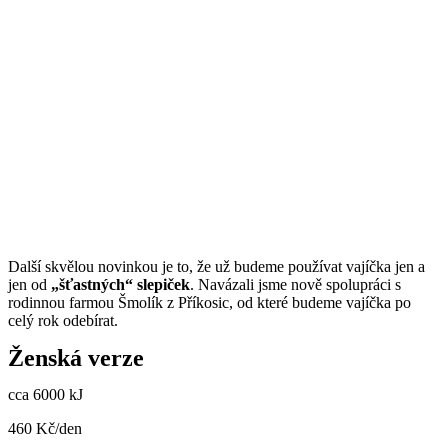
Další skvělou novinkou je to, že už budeme používat vajíčka jen a
jen od
„šťastných“ slepiček
. Navázali jsme nově spolupráci s
rodinnou farmou Šmolík z Příkosic, od které budeme vajíčka po
celý rok odebírat.
Ženská verze
cca 6000 kJ
460 Kč/den