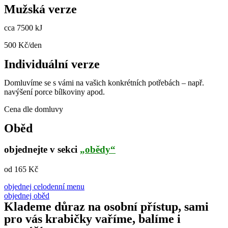
Mužská verze
cca 7500 kJ
500 Kč/den
Individuální verze
Domluvíme se s vámi na vašich konkrétních potřebách – např.
navýšení porce bílkoviny apod.
Cena dle domluvy
Oběd
objednejte v sekci
„obědy“
od 165 Kč
objednej celodenní menu
objednej oběd
Klademe důraz na osobní přístup, sami
pro vás krabičky vaříme, balíme i