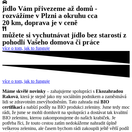
jídlo Vám přivezeme až domů -
rozvážíme v Plzni a okruhu cca
20 km, doprava je v ceně
můžete si vychutnávat jídlo bez starostí z
pohodlí Vašeho domova či práce
více o tom, jak to funguje
více o tom, jak to funguje
Máme skvělé novinky
– zahajujeme spolupráci s
Ekozahradou
Raková
, která je stejně jako my sociálním podnikem a zaměstnává
lidi se zdravotním znevýhodněním. Tato zahrada má
BIO
certifikaci
a nabízí podíly na BIO produkci zeleniny. Jsme tedy moc
rádi, že jsme se mohli domluvit na spolupráci a dostávat tak kvalitní
BIO zeleninu, kterou zakomponujeme do našich krabiček. Je
potřeba říci, že touto cestou zatím nedokážeme nahradit úplně
veškerou zeleninu, ale časem bychom rádi zakoupili ještě větší podíl