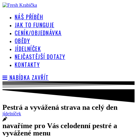
Přejít
k
NÁŠ PŘÍBĚH
obsahu
JAK TO FUNGUJE
CENÍK/OBJEDNÁVKA
OBĚDY
JÍDELNÍČEK
NEJČASTĚJŠÍ DOTAZY
KONTAKTY
NABÍDKA
ZAVŘÍT
Pestrá a vyvážená strava na celý den
jídelníček
navaříme pro Vás celodenní pestré a
vyvážené menu