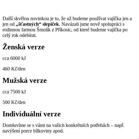
Další skvělou novinkou je to, že už budeme používat vajíčka jen a
jen od
„šťastných“ slepiček
. Navázali jsme nově spolupráci s
rodinnou farmou Šmolík z Příkosic, od které budeme vajíčka po
celý rok odebírat.
Ženská verze
cca 6000 kJ
460 Kč/den
Mužská verze
cca 7500 kJ
500 Kč/den
Individuální verze
Domluvíme se s vámi na vašich konkrétních potřebách – např.
navýšení porce bílkoviny apod.