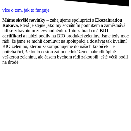
více o tom, jak to funguje
Máme skvělé novinky
– zahajujeme spolupráci s
Ekozahradou
Raková
, která je stejně jako my sociálním podnikem a zaměstnává
lidi se zdravotním znevýhodněním. Tato zahrada má
BIO
certifikaci
a nabízí podíly na BIO produkci zeleniny. Jsme tedy moc
rádi, že jsme se mohli domluvit na spolupráci a dostávat tak kvalitní
BIO zeleninu, kterou zakomponujeme do našich krabiček. Je
potřeba říci, že touto cestou zatím nedokážeme nahradit úplně
veškerou zeleninu, ale časem bychom rádi zakoupili ještě větší podíl
na úrodě.