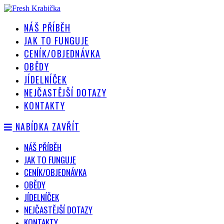
Přejít
k
NÁŠ PŘÍBĚH
obsahu
JAK TO FUNGUJE
CENÍK/OBJEDNÁVKA
OBĚDY
JÍDELNÍČEK
NEJČASTĚJŠÍ DOTAZY
KONTAKTY
NABÍDKA
ZAVŘÍT
NÁŠ PŘÍBĚH
JAK TO FUNGUJE
CENÍK/OBJEDNÁVKA
OBĚDY
JÍDELNÍČEK
NEJČASTĚJŠÍ DOTAZY
KONTAKTY