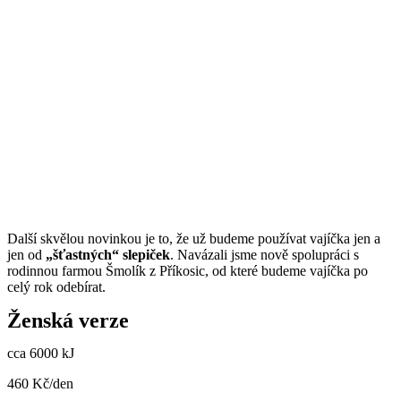
Další skvělou novinkou je to, že už budeme používat vajíčka jen a
jen od
„šťastných“ slepiček
. Navázali jsme nově spolupráci s
rodinnou farmou Šmolík z Příkosic, od které budeme vajíčka po
celý rok odebírat.
Ženská verze
cca 6000 kJ
460 Kč/den