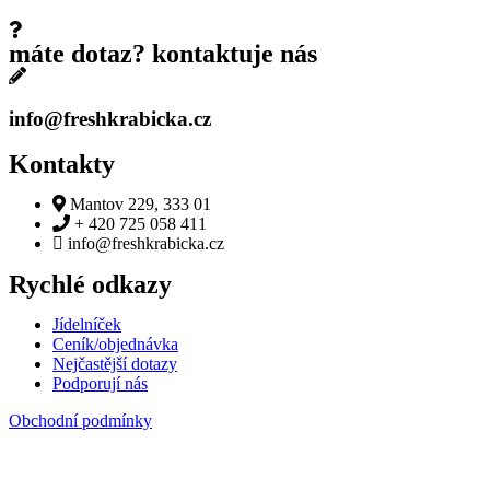
máte dotaz? kontaktuje nás
info@freshkrabicka.cz
Kontakty
Mantov 229, 333 01
+ 420 725 058 411
info@freshkrabicka.cz
Rychlé odkazy
Jídelníček
Ceník/objednávka
Nejčastější dotazy
Podporují nás
Obchodní podmínky