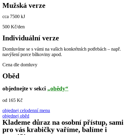
Mužská verze
cca 7500 kJ
500 Kč/den
Individuální verze
Domluvíme se s vámi na vašich konkrétních potřebách – např.
navýšení porce bílkoviny apod.
Cena dle domluvy
Oběd
objednejte v sekci
„obědy“
od 165 Kč
objednej celodenní menu
objednej oběd
Klademe důraz na osobní přístup, sami
pro vás krabičky vaříme, balíme i