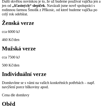
Další skvělou novinkou je to, že už budeme používat vajíčka jen a
jen od
„šťastných“ slepiček
. Navázali jsme nově spolupráci s
rodinnou farmou Šmolík z Příkosic, od které budeme vajíčka po
celý rok odebírat.
Ženská verze
cca 6000 kJ
460 Kč/den
Mužská verze
cca 7500 kJ
500 Kč/den
Individuální verze
Domluvíme se s vámi na vašich konkrétních potřebách – např.
navýšení porce bílkoviny apod.
Cena dle domluvy
Oběd